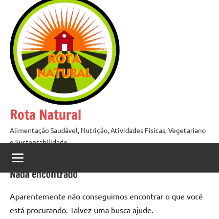
Pular
para
o
conteúdo
Rota Natural
Alimentação Saudável, Nutrição, Atividades Físicas, Vegetariano
e Sustentabilidade
Nada encontrado
Aparentemente não conseguimos encontrar o que você
está procurando. Talvez uma busca ajude.