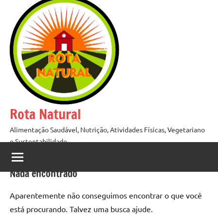
Pular
para
o
conteúdo
Rota Natural
Alimentação Saudável, Nutrição, Atividades Físicas, Vegetariano
e Sustentabilidade
Nada encontrado
Aparentemente não conseguimos encontrar o que você
está procurando. Talvez uma busca ajude.