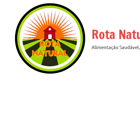
Pular
para
o
Rota Nat
conteúdo
Alimentação Saudável, 