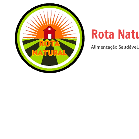
Pular
para
o
Rota Nat
conteúdo
Alimentação Saudável, 