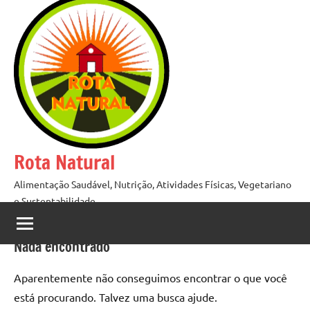
Pular
para
o
conteúdo
Rota Natural
Alimentação Saudável, Nutrição, Atividades Físicas, Vegetariano
e Sustentabilidade
Nada encontrado
Aparentemente não conseguimos encontrar o que você
está procurando. Talvez uma busca ajude.