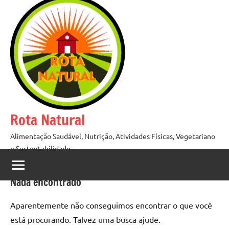
Pular
para
o
conteúdo
Rota Natural
Alimentação Saudável, Nutrição, Atividades Físicas, Vegetariano
e Sustentabilidade
Nada encontrado
Aparentemente não conseguimos encontrar o que você
está procurando. Talvez uma busca ajude.