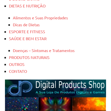
DIETAS E NUTRIÇÃO
Alimentos e Suas Propriedades
Dicas de Dietas
ESPORTE E FITNESS
SAÚDE E BEM ESTAR
Doenças – Sintomas e Tratamentos
PRODUTOS NATURAIS
OUTROS
CONTATO