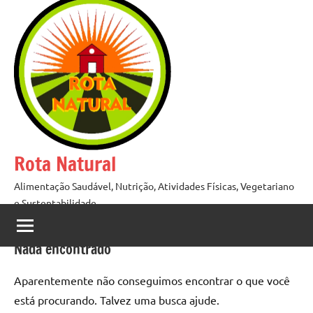
Pular
para
o
conteúdo
Rota Natural
Alimentação Saudável, Nutrição, Atividades Físicas, Vegetariano
e Sustentabilidade
Nada encontrado
Aparentemente não conseguimos encontrar o que você
está procurando. Talvez uma busca ajude.