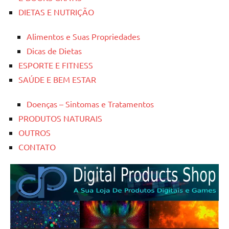
DIETAS E NUTRIÇÃO
Alimentos e Suas Propriedades
Dicas de Dietas
ESPORTE E FITNESS
SAÚDE E BEM ESTAR
Doenças – Sintomas e Tratamentos
PRODUTOS NATURAIS
OUTROS
CONTATO