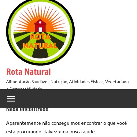
Pular
para
o
conteúdo
Rota Natural
Alimentação Saudável, Nutrição, Atividades Físicas, Vegetariano
e Sustentabilidade
Nada encontrado
Aparentemente não conseguimos encontrar o que você
está procurando. Talvez uma busca ajude.