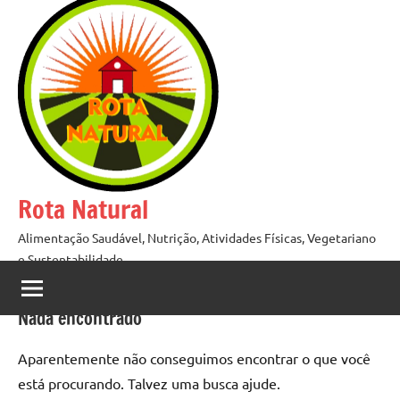
Pular
para
o
conteúdo
Rota Natural
Alimentação Saudável, Nutrição, Atividades Físicas, Vegetariano
e Sustentabilidade
Nada encontrado
Aparentemente não conseguimos encontrar o que você
está procurando. Talvez uma busca ajude.