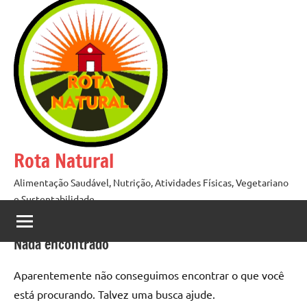
Pular
para
o
conteúdo
Rota Natural
Alimentação Saudável, Nutrição, Atividades Físicas, Vegetariano
e Sustentabilidade
Nada encontrado
Aparentemente não conseguimos encontrar o que você
está procurando. Talvez uma busca ajude.