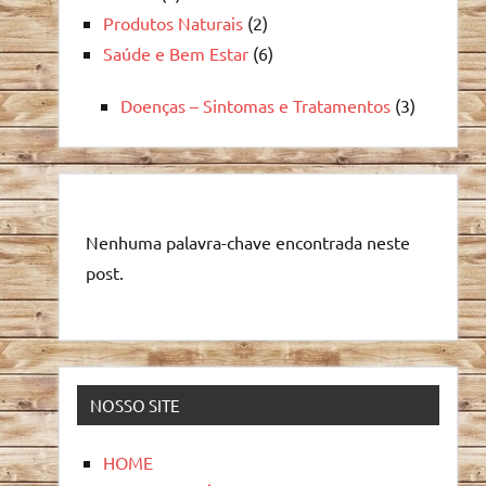
Produtos Naturais
(2)
Saúde e Bem Estar
(6)
Doenças – Sintomas e Tratamentos
(3)
Nenhuma palavra-chave encontrada neste
post.
NOSSO SITE
HOME