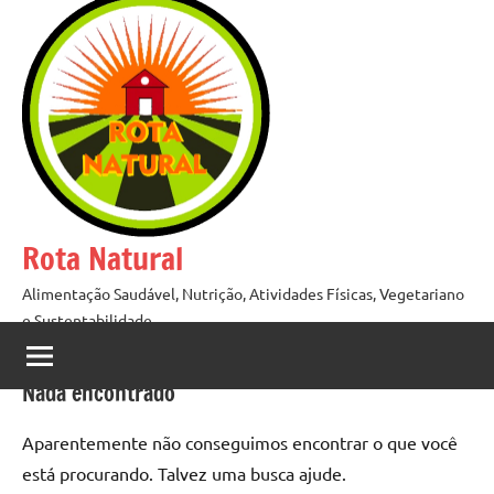
Pular
para
o
conteúdo
Rota Natural
Alimentação Saudável, Nutrição, Atividades Físicas, Vegetariano
e Sustentabilidade
Nada encontrado
Aparentemente não conseguimos encontrar o que você
está procurando. Talvez uma busca ajude.