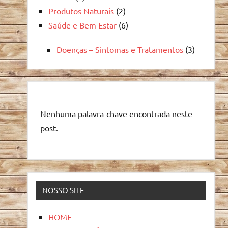
Produtos Naturais
(2)
Saúde e Bem Estar
(6)
Doenças – Sintomas e Tratamentos
(3)
Nenhuma palavra-chave encontrada neste
post.
NOSSO SITE
HOME