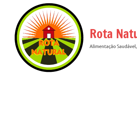
Pular
para
o
Rota Nat
conteúdo
Alimentação Saudável, 