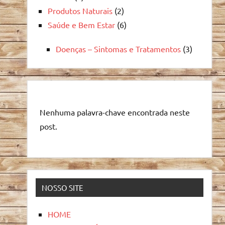
Produtos Naturais
(2)
Saúde e Bem Estar
(6)
Doenças – Sintomas e Tratamentos
(3)
Nenhuma palavra-chave encontrada neste
post.
NOSSO SITE
HOME