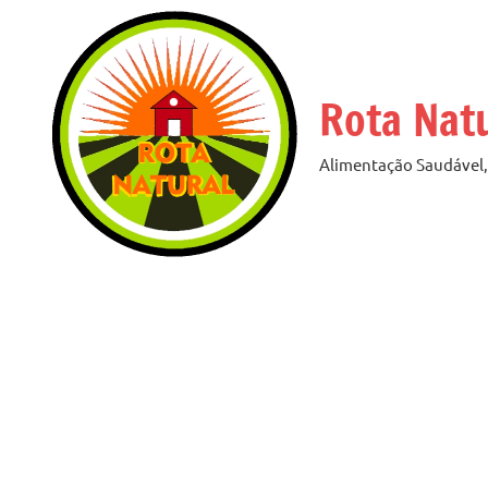
Pular
para
o
Rota Nat
conteúdo
Alimentação Saudável, 