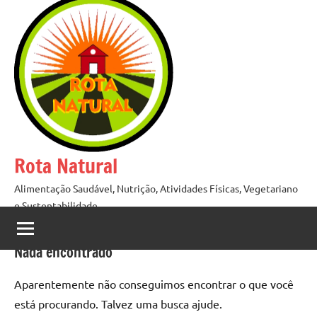
Pular
para
o
conteúdo
Rota Natural
Alimentação Saudável, Nutrição, Atividades Físicas, Vegetariano
e Sustentabilidade
Nada encontrado
Aparentemente não conseguimos encontrar o que você
está procurando. Talvez uma busca ajude.