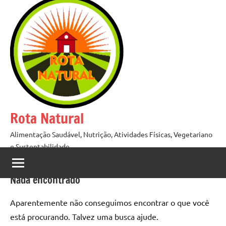
Pular
para
o
conteúdo
Rota Natural
Alimentação Saudável, Nutrição, Atividades Físicas, Vegetariano
e Sustentabilidade
Nada encontrado
Aparentemente não conseguimos encontrar o que você
está procurando. Talvez uma busca ajude.