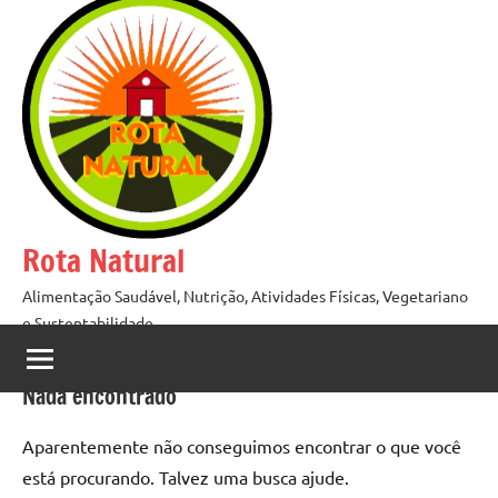
Pular
para
o
conteúdo
Rota Natural
Alimentação Saudável, Nutrição, Atividades Físicas, Vegetariano
e Sustentabilidade
Nada encontrado
Aparentemente não conseguimos encontrar o que você
está procurando. Talvez uma busca ajude.