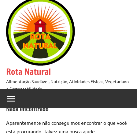
Pular
para
o
conteúdo
Rota Natural
Alimentação Saudável, Nutrição, Atividades Físicas, Vegetariano
e Sustentabilidade
Nada encontrado
Aparentemente não conseguimos encontrar o que você
está procurando. Talvez uma busca ajude.