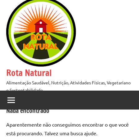
Pular
para
o
conteúdo
Rota Natural
Alimentação Saudável, Nutrição, Atividades Físicas, Vegetariano
e Sustentabilidade
Nada encontrado
Aparentemente não conseguimos encontrar o que você
está procurando. Talvez uma busca ajude.