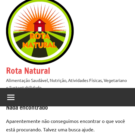
Pular
para
o
conteúdo
Rota Natural
Alimentação Saudável, Nutrição, Atividades Físicas, Vegetariano
e Sustentabilidade
Nada encontrado
Aparentemente não conseguimos encontrar o que você
está procurando. Talvez uma busca ajude.