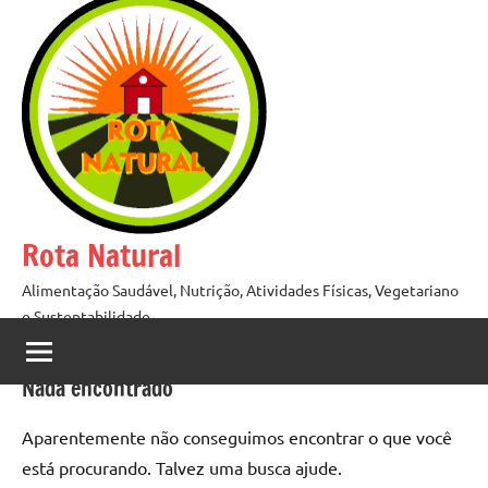
Pular
para
o
conteúdo
Rota Natural
Alimentação Saudável, Nutrição, Atividades Físicas, Vegetariano
e Sustentabilidade
Nada encontrado
Aparentemente não conseguimos encontrar o que você
está procurando. Talvez uma busca ajude.