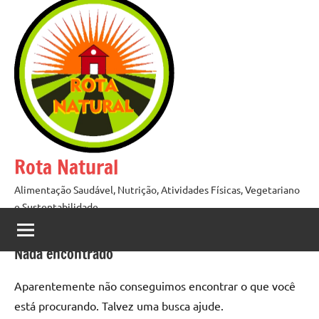
Pular
para
o
conteúdo
Rota Natural
Alimentação Saudável, Nutrição, Atividades Físicas, Vegetariano
e Sustentabilidade
Nada encontrado
Aparentemente não conseguimos encontrar o que você
está procurando. Talvez uma busca ajude.