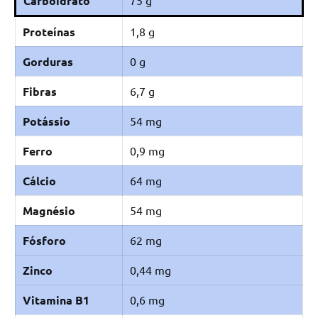
Carboidrato
75 g
Proteínas
1,8 g
Gorduras
0 g
Fibras
6,7 g
Potássio
54 mg
Ferro
0,9 mg
Cálcio
64 mg
Magnésio
54 mg
Fósforo
62 mg
Zinco
0,44 mg
Vitamina B1
0,6 mg