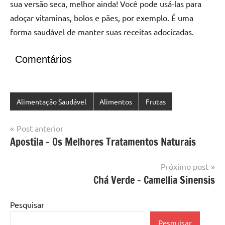
sua versão seca, melhor ainda! Você pode usá-las para
adoçar vitaminas, bolos e pães, por exemplo. É uma
forma saudável de manter suas receitas adocicadas.
Comentários
Alimentação Saudável
Alimentos
Frutas
Navegação
Post anterior
Apostila – Os Melhores Tratamentos Naturais
de
Post
Próximo post
Chá Verde – Camellia Sinensis
Pesquisar
Pesquisar