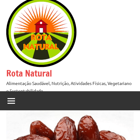
Pular
para
o
conteúdo
Rota Natural
Alimentação Saudável, Nutrição, Atividades Físicas, Vegetariano
e Sustentabilidade