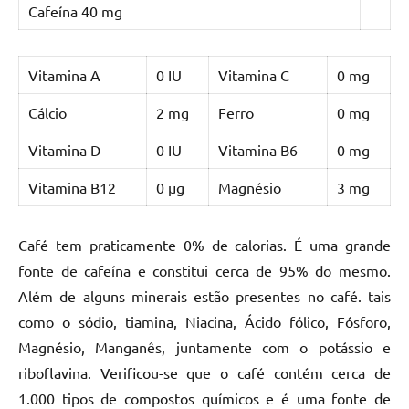
Cafeína
40 mg
Vitamina A
0 IU
Vitamina C
0 mg
Cálcio
2 mg
Ferro
0 mg
Vitamina D
0 IU
Vitamina B6
0 mg
Vitamina B12
0 µg
Magnésio
3 mg
Café tem praticamente 0% de calorias. É uma grande
fonte de cafeína e constitui cerca de 95% do mesmo.
Além de alguns minerais estão presentes no café. tais
como o sódio, tiamina, Niacina, Ácido fólico, Fósforo,
Magnésio, Manganês, juntamente com o potássio e
riboflavina. Verificou-se que o café contém cerca de
1.000 tipos de compostos químicos e é uma fonte de