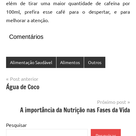
elém de tirar uma maior quantidade de cafeína por
100ml, prefira esse café para o despertar, e para
melhorar a atenção.
Comentários
Alimentação Saudável
Alimentos
Outros
Navegação
Post anterior
Água de Coco
de
Post
Próximo post
A importância da Nutrição nas Fases da Vida
Pesquisar
Pesquisar