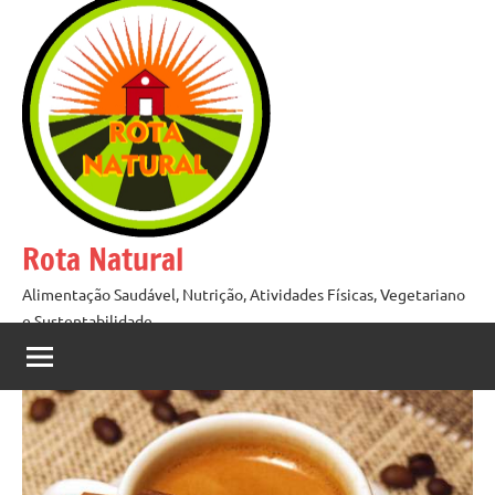
Pular
para
o
conteúdo
Rota Natural
Alimentação Saudável, Nutrição, Atividades Físicas, Vegetariano
e Sustentabilidade