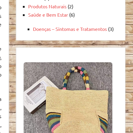
Produtos Naturais
(2)
o
Saúde e Bem Estar
(6)
s
e
Doenças – Sintomas e Tratamentos
(3)
e
,
o
o
a
,
s
,