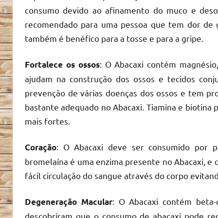
consumo devido ao afinamento do muco e desob
recomendado para uma pessoa que tem dor de gar
também é benéfico para a tosse e para a gripe.
: O Abacaxi contém magnésio,
Fortalece os ossos
ajudam na construção dos ossos e tecidos conj
prevenção de várias doenças dos ossos e tem pro
bastante adequado no Abacaxi. Tiamina e biotina 
mais fortes.
: O Abacaxi deve ser consumido por p
Coração
bromelaína é uma enzima presente no Abacaxi, e qu
fácil circulação do sangue através do corpo evitan
: O Abacaxi contém beta-c
Degeneração Macular
descobriram que o consumo de abacaxi pode redu