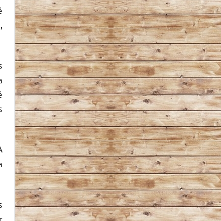
é
,
s
a
é
s
A
a
s
r