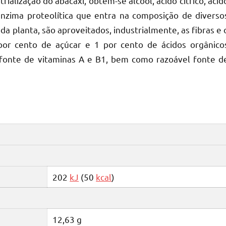
ialização do abacaxi, obtêm-se álcool, ácido cítrico, ácid
(enzima proteolítica que entra na composição de diverso
a planta, são aproveitados, industrialmente, as fibras e 
or cento de açúcar e 1 por cento de ácidos orgânico
a fonte de vitaminas A e B1, bem como razoável fonte d
202
kJ
(50
kcal
)
12,63 g