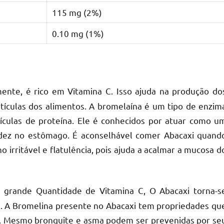
115 mg (2%)
0.10 mg (1%)
ente, é rico em Vitamina C. Isso ajuda na produção do
rtículas dos alimentos. A bromelaína é um tipo de enzim
ículas de proteína. Ele é conhecidos por atuar como u
cidez no estômago. É aconselhável comer Abacaxi quand
 irritável e flatulência, pois ajuda a acalmar a mucosa d
a grande Quantidade de Vitamina C, O Abacaxi torna-s
s. A Bromelina presente no Abacaxi tem propriedades qu
o. Mesmo bronquite e asma podem ser prevenidas por se