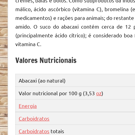
cremes, balas e bolos. Como subprodutos da industr
málico, ácido ascórbico (vitamina C), bromelina 
medicamentos) e rações para animais; do restante d
amido. O suco do abacaxi contém cerca de 12 p
(principalmente ácido cítrico); é considerado bo
vitamina C.
Valores Nutricionais
Abacaxi (ao natural)
Valor nutricional por 100 g (3,53
oz
)
Energia
Carboidratos
Carboidratos
totais