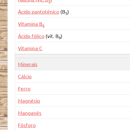
3
Ácido pantotênico
(B
)
5
Vitamina B
6
Ácido fólico
(vit. B
)
9
Vitamina C
Minerais
Cálcio
Ferro
Magnésio
Manganês
Fósforo