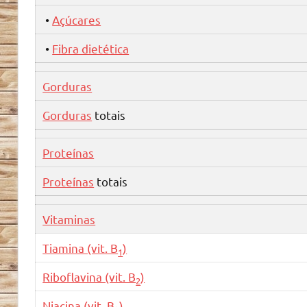
•
Açúcares
•
Fibra dietética
Gorduras
Gorduras
totais
Proteínas
Proteínas
totais
Vitaminas
Tiamina (vit. B
)
1
Riboflavina (vit. B
)
2
Niacina (vit. B
)