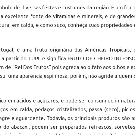
símbolo de diversas festas e costumes da região. É um frut
ma excelente fonte de vitaminas e minerais, e de grande
tura, em calda, e como suco, conheça suas propriedades 
gal, é uma fruta originária das Américas Tropicais, 
 a partir do TUPI, e significa FRUTO DE CHEIRO INTENSO
m de “Rei Dos Frutos” pois agrada ao olfato aos olhos e a
Possui uma aparência espinhosa, porém, não agride a quem 
ico em ácidos e açúcares, e pode ser consumido in natur
ços em calda, pedaços cristalizados, passa (seco), picles
nagre e aguardente. Todavia, os principais produtos são a
 do abacaxi, podem ser preparados refrescos, sorvetes