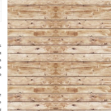
s
a
m
o
o
e
e
u