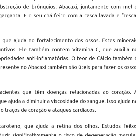
strução de brônquios. Abacaxi, juntamente com mel 
ganta. E o seu chá feito com a casca lavada e fresca
 que ajuda no fortalecimento dos ossos. Estes minerai
untivos. Ele também contém Vitamina C, que auxilia n
priedades anti-inflamatórias. O teor de Cálcio também 
presente no Abacaxi também são úteis para fazer os osso
acientes que têm doenças relacionadas ao coração. 
e ajuda a diminuir a viscosidade do sangue. Isso ajuda n
do traços de coração e ataques cardíacos.
aroteno, que ajuda a retina dos olhos. Estudos feito
zir significativamente o risco de degeneração macula