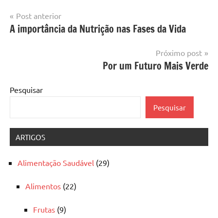
Navegação
Post anterior
A importância da Nutrição nas Fases da Vida
de
Post
Próximo post
Por um Futuro Mais Verde
Pesquisar
Pesquisar
ARTIGOS
Alimentação Saudável
(29)
Alimentos
(22)
Frutas
(9)