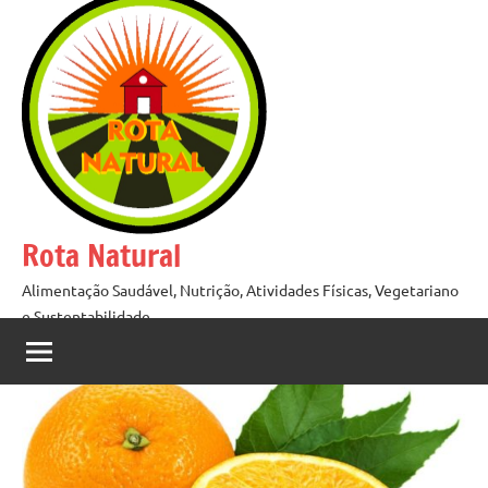
Pular
para
o
conteúdo
Rota Natural
Alimentação Saudável, Nutrição, Atividades Físicas, Vegetariano
e Sustentabilidade