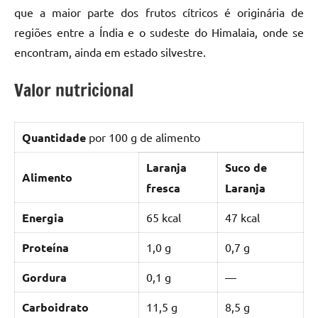
que a maior parte dos frutos cítricos é originária de
regiões entre a Índia e o sudeste do Himalaia, onde se
encontram, ainda em estado silvestre.
Valor nutricional
Quantidade
por 100 g de alimento
Laranja
Suco de
Alimento
fresca
Laranja
Energia
65 kcal
47 kcal
Proteína
1,0 g
0,7 g
Gordura
0,1 g
—
Carboidrato
11,5 g
8,5 g