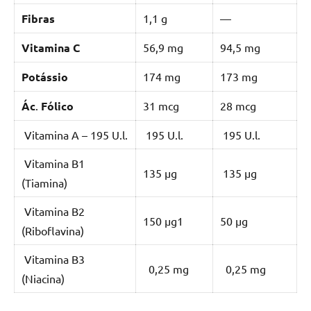
Fibras
1,1 g
—
Vitamina C
56,9 mg
94,5 mg
Potássio
174 mg
173 mg
Ác
.
Fólico
31 mcg
28 mcg
Vitamina A – 195 U.l.
195 U.l.
195 U.l.
Vitamina B1
135 µg
135 µg
(Tiamina)
Vitamina B2
150 µg1
50 µg
(Riboflavina)
Vitamina B3
0,25 mg
0,25 mg
(Niacina)