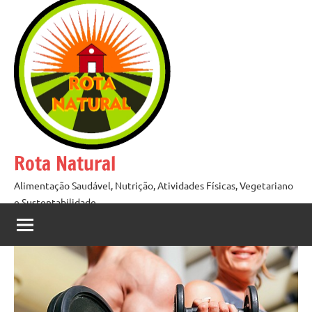
Pular
para
o
conteúdo
Rota Natural
Alimentação Saudável, Nutrição, Atividades Físicas, Vegetariano
e Sustentabilidade