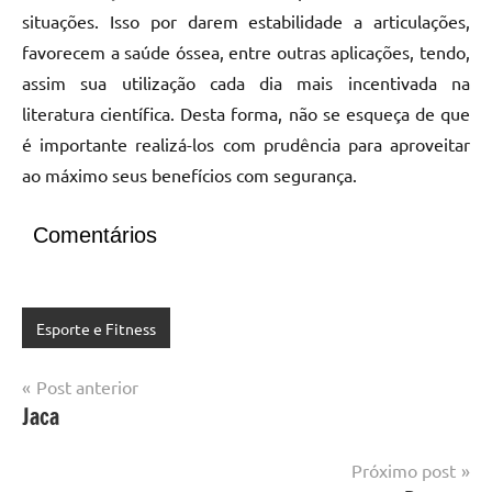
situações. Isso por darem estabilidade a articulações,
favorecem a saúde óssea, entre outras aplicações, tendo,
assim sua utilização cada dia mais incentivada na
literatura científica. Desta forma, não se esqueça de que
é importante realizá-los com prudência para aproveitar
ao máximo seus benefícios com segurança.
Comentários
Esporte e Fitness
Navegação
Post anterior
Jaca
de
Post
Próximo post