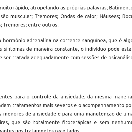
muito rápido, atropelando as próprias palavras; Batiment
ensão muscular; Tremores; Ondas de calor; Náuseas; Boc
as; Tremores; entre outros.
 hormônio adrenalina na corrente sanguínea, que é alg
s sintomas de maneira constante, o indivíduo pode esta
e ser tratada adequadamente com sessões de psicanális
rentes para o controle da ansiedade, da mesma maneira
andam tratamentos mais severos e o acompanhamento po
íveis menores de ansiedade e para uma manutenção de um
eiras, que são totalmente fitoterápicas e sem nenhum
vantes nos tratamentos receitados.