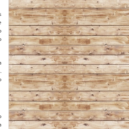
s
e
o
o
a
.
o
o
a