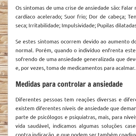
Os sintomas de uma crise de ansiedade são: Falar 
cardíaco acelerado; Suor frio; Dor de cabeça; T
seca; Irritabilidade; Impulsividade; Pupilas dilatad
Se estes sintomas ocorrem devido ao aumento do
normal. Porém, quando o indivíduo enfrenta este
sofrendo de uma ansiedade generalizada que dev
e, por vezes, toma de medicamentos para acalmar.
Medidas para controlar a ansiedade
Diferentes pessoas tem reações diversas e dife
existem diferentes níveis de ansiedade que dem
parte de psicólogos e psiquiatras, mais, para n
vida saudável, indicamos algumas soluções cas
contra indicação, e que podem ser também coadju