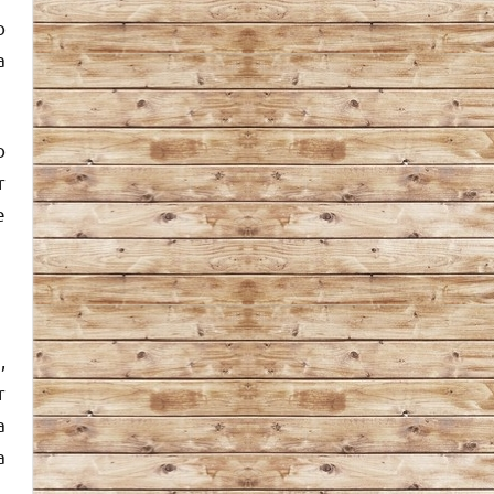
o
a
o
r
e
,
r
a
a