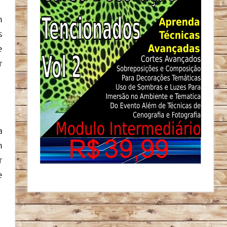
m
s
e
r
a
m
r
e