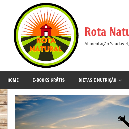
Pular
para
o
Rota Nat
conteúdo
Alimentação Saudável, 
HOME
E-BOOKS GRÁTIS
DIETAS E NUTRIÇÃO