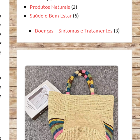
Produtos Naturais
(2)
Saúde e Bem Estar
(6)
a
e
Doenças – Sintomas e Tratamentos
(3)
a
z
a
e
s
s
e