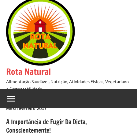
Pular
para
o
conteúdo
Rota Natural
Alimentação Saudável, Nutrição, Atividades Físicas, Vegetariano
e Sustentabilidade
Mês:
fevereiro 2017
A Importância de Fugir Da Dieta,
Conscientemente!