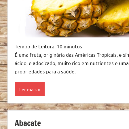
Tempo de Leitura:
10
minutos
É uma fruta, originária das Américas Tropicais, e s
ácido, e adocicado, muito rico em nutrientes e uma
propriedades para a saúde.
Ler mais
Alimentação
Saudável
Abacate
Alimentos