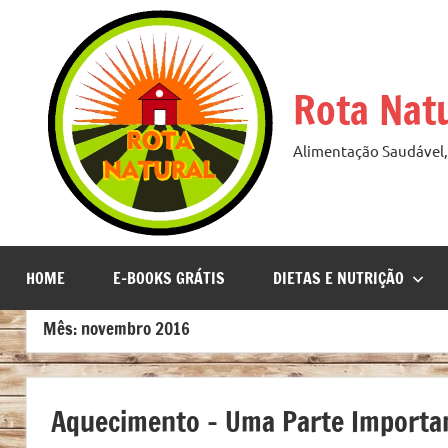
Pular
para
o
Rota Nat
conteúdo
Alimentação Saudável, 
HOME
E-BOOKS GRÁTIS
DIETAS E NUTRIÇÃO
Mês:
novembro 2016
Aquecimento – Uma Parte Importa